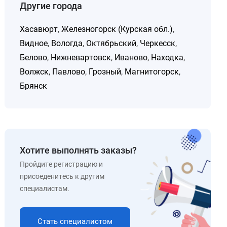
Другие города
Хасавюрт
,
Железногорск (Курская обл.)
,
Видное
,
Вологда
,
Октябрьский
,
Черкесск
,
Белово
,
Нижневартовск
,
Иваново
,
Находка
,
Волжск
,
Павлово
,
Грозный
,
Магнитогорск
,
Брянск
Хотите выполнять заказы?
Пройдите регистрацию и
присоеденитесь к другим
специалистам.
Стать специалистом