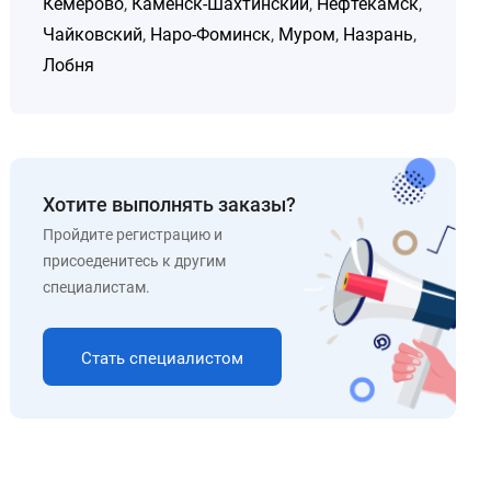
Кемерово
,
Каменск-Шахтинский
,
Нефтекамск
,
Чайковский
,
Наро-Фоминск
,
Муром
,
Назрань
,
Лобня
Хотите выполнять заказы?
Пройдите регистрацию и
присоеденитесь к другим
специалистам.
Стать специалистом