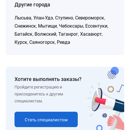
Другие города
Лысьва
,
Улан-Удэ
,
Ступино
,
Североморск
,
Снежинск
,
Мытищи
,
Чебоксары
,
Ессентуки
,
Батайск
,
Волжский
,
Таганрог
,
Хасавюрт
,
Курск
,
Саяногорск
,
Ревда
Хотите выполнять заказы?
Пройдите регистрацию и
присоеденитесь к другим
специалистам.
Стать специалистом