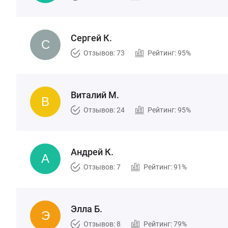
Сергей К.
Отзывов: 73
Рейтинг: 95%
Виталий М.
Отзывов: 24
Рейтинг: 95%
Андрей К.
Отзывов: 7
Рейтинг: 91%
Элла Б.
Отзывов: 8
Рейтинг: 79%