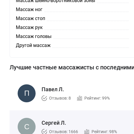
Массаж шейно-воротниковой зоны
Массаж ног
Массаж стоп
Массаж рук
Массаж головы
Другой массаж
Лучшие частные массажисты с последним
Павел Л.
Отзывов: 8
Рейтинг: 99%
Сергей Л.
Отзывов: 1666
Рейтинг: 98%