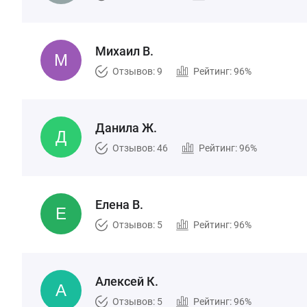
Михаил В.
Отзывов: 9
Рейтинг: 96%
Данила Ж.
Отзывов: 46
Рейтинг: 96%
Елена В.
Отзывов: 5
Рейтинг: 96%
Алексей К.
Отзывов: 5
Рейтинг: 96%