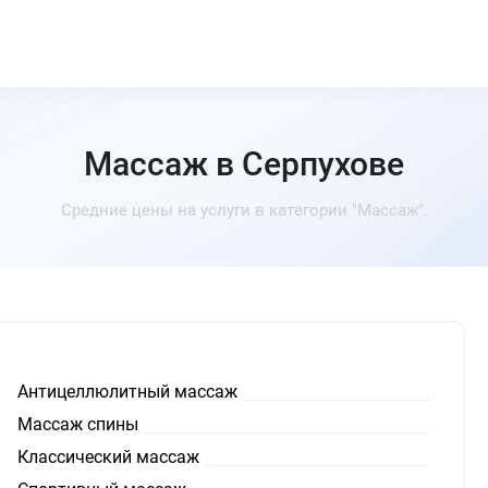
Массаж в Серпухове
Средние цены на услуги в категории "Массаж".
Антицеллюлитный массаж
Массаж спины
Классический массаж