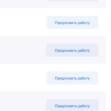
Предложить работу
Предложить работу
Предложить работу
Предложить работу