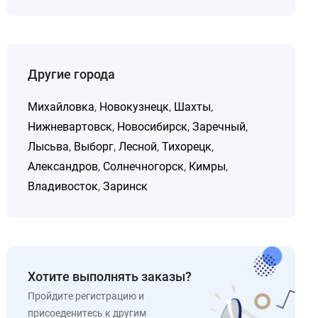
Другие города
Михайловка
,
Новокузнецк
,
Шахты
,
Нижневартовск
,
Новосибирск
,
Заречный
,
Лысьва
,
Выборг
,
Лесной
,
Тихорецк
,
Александров
,
Солнечногорск
,
Кимры
,
Владивосток
,
Заринск
Хотите выполнять заказы?
Пройдите регистрацию и
присоеденитесь к другим