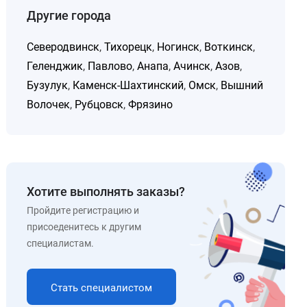
Другие города
Северодвинск
,
Тихорецк
,
Ногинск
,
Воткинск
,
Геленджик
,
Павлово
,
Анапа
,
Ачинск
,
Азов
,
Бузулук
,
Каменск-Шахтинский
,
Омск
,
Вышний
Волочек
,
Рубцовск
,
Фрязино
Хотите выполнять заказы?
Пройдите регистрацию и
присоеденитесь к другим
специалистам.
Стать специалистом